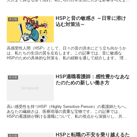
す。本記事では、HSPの特徴を...
HSPと音の敏感さ ～日常に溶け
未分類
込む対策法～
高感受性人間（HSP）として、日々の音の洪水にどう立ち向かうか
は、私たちの生活の質を左右します。この記事では、音に敏感な
HSPのための具体的な対策を、私の経験を通して紹介します。 理解
と受容：HSPとは何か 高感受性人間（HSP）は、生まれ...
HSP適職看護師：感性豊かなあな
未分類
たのための新しい働き方
高い感受性を持つHSP（Highly Sensitive Person）の看護師たちへ。
あなたの繊細さは、医療現場の貴重な宝物です。この記事では、
HSPの看護師が輝ける適職について、私の視点から深掘りし、共感
を込めてお届けします。 なぜHS...
HSPと転職の不安を乗り越えるた
未分類